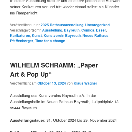
In dieser Ausstellung stellt er uns eine sehr persönliche Auswahl
seiner Karikaturen vor und tritt wieder einmal selbst als Künstler
ins Rampenlicht.
Veröffentlicht unter
2025 Rathausausstellung
,
Uncategorized
|
Verschlagwortet mit
Ausstellung
,
Bayreuth
,
Comics
,
Esser
,
Karikaturen
,
Kunst
,
Kunstverein Bayreuth
,
Neues Rathaus
,
Pfaffenberger
,
Time for a change
WILHELM SCHRAMM: „Paper
Art & Pop Up“
Veröffentlicht am
Oktober 13, 2024
von
Klaus Wagner
Ausstellung des Kunstvereins Bayreuth e.V. in der
Ausstellungshalle im Neuen Rathaus Bayreuth, Luitpoldplatz 13,
95444 Bayreuth.
Ausstellungsdauer:
31. Oktober 2024 bis 29. November 2024