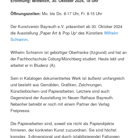
Eröffnung
:
Mittwoch, 30. Oktober 2024
,
18 Uhr
Öffnungszeiten:
Mo. bis Do. 8-17 Uhr, Fr. 8-15 Uhr
Der Kunstverein Bayreuth e.V. präsentiert ab 30. Oktober 2024
die Ausstellung „Paper Art & Pop Up“ des Künstlers
Wilhelm
Schramm
.
Wilhelm Schramm ist gebürtiger Oberfranke (Itzgrund) und hat an
der Fachhochschule Coburg/Münchberg studiert. Heute lebt und
arbeitet er in Bludenz (A).
Sein in Katalogen dokumentiertes Werk ist äußerst umfangreich
und besteht aus Gemälden, Grafiken, Zeichnungen,
Künstlerbüchern und Papierarbeiten. Letztere sind auch
Gegenstand der Ausstellung im Neuen Rathaus Bayreuth.
Nebenher betreibt er noch mit einem Partner den Verlag
Freipresse.
Die Papierarbeiten sind, soweit sie nicht als Papierobjekte
firmieren, der konkreten Kunst zuzuordnen. Sie sind höchst
komplex, 3-dimensional und durch (stabilisierende) Faltungen