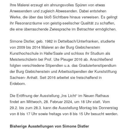
Ihre Malerei erzeugt ein ahnungsvolles Spüren von etwas
Anwesendem und zugleich Abwesenden. Dabei entstehen
Werke, die über das bloß Sichtbare hinaus verweisen. Es gelingt
ihr Resonanzräume von geistig-seelischer Qualität zu schaffen,
die eine überraschende Zwiesprache im Betrachter ermöglichen.
Simone Distler, geb. 1982 in Dettelbach/Unterfranken, studierte
von 2009 bis 2014 Malerei an der Burg Giebichenstein
Kunsthochschule in Halle/Saale und schloss ihr Studium als
Meisterschülerin bei Prof. Ute Pleuger 2016 ab. Anschließend
folgten verschiedene Stipendien u.a. das Graduiertenstipendium
der Burg Giebichenstein und Arbeitsstipendien der Kunststiftung
Sachsen- Anhalt. Seit 2016 arbeitet sie freischaffend in
Erdeborn.
Die Eröffnung der Ausstellung „Ins Licht“ im Neuen Rathaus
findet am Mittwoch, 28. Februar 2024, um 18 Uhr statt. Vom
29.2. bis zum 28.3. kann die Ausstellung Montag bis Donnerstag
von 8 bis 17 Uhr sowie freitags von 8 bis 15 Uhr besucht werden.
Bisherige Ausstellungen von Simone Distler