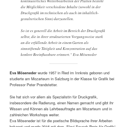
kontinuierliches Weiterbearbeiten der Platten besteht
die Möglichkeit verschiedene Inhalte (sowohl in der
Druckgrafik im technischen als auch im inhaltlich-
gestalterischen Sinn) darzustellen.
So ist es generell die Arbeit im Bereich der Druckgrafik
selbst, die in ihrer strukturierten Vorgangsweise stark
an die erfüllende Arbeit in einem Garten als
sinnstiftende Tätigkeit und Konzentration auf das
konkret Beeinflussbare erinnert.“ Eva Möseneder
Eva Möseneder
wurde 1957 in Ried im Innkreis geboren und
studierte am Mozarteum in Salzburg in der Klasse für Grafik bei
Professor Peter Prandstetter.
Sie hat sich vor allem als Spezialistin für Druckgrafik,
insbesondere die Radierung, einen Namen gemacht und gibt ihr
Wissen und Können als Lehrbeauftragte am Mozarteum und in
zahlreichen Workshops weiter.
Eva Möseneder ist für die poetische Bildsprache ihrer Arbeiten
bekannt und wurde 2016 mit dem „Slavi Soucek Preis für Grafik“