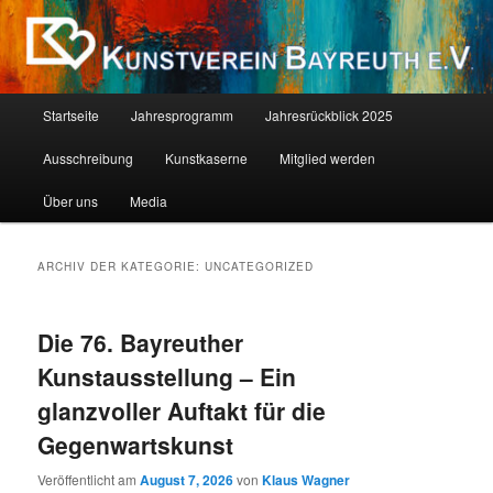
Zum
Zum
Als Kind ist jeder ein Künstler. Die Schwierigkeit liegt darin, als Erwachsener
einer zu bleiben. (Pablo Picasso)
primären
sekundären
Inhalt
Inhalt
springen
springen
Kunstverein Bayreuth E.V.
Hauptmenü
Startseite
Jahresprogramm
Jahresrückblick 2025
Ausschreibung
Kunstkaserne
Mitglied werden
Über uns
Media
ARCHIV DER KATEGORIE:
UNCATEGORIZED
Die 76. Bayreuther
Kunstausstellung – Ein
glanzvoller Auftakt für die
Gegenwartskunst
Veröffentlicht am
August 7, 2026
von
Klaus Wagner