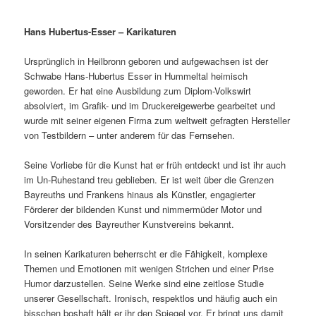
Hans Hubertus-Esser – Karikaturen
Ursprünglich in Heilbronn geboren und aufgewachsen ist der
Schwabe Hans-Hubertus Esser in Hummeltal heimisch
geworden. Er hat eine Ausbildung zum Diplom-Volkswirt
absolviert, im Grafik- und im Druckereigewerbe gearbeitet und
wurde mit seiner eigenen Firma zum weltweit gefragten Hersteller
von Testbildern – unter anderem für das Fernsehen.
Seine Vorliebe für die Kunst hat er früh entdeckt und ist ihr auch
im Un-Ruhestand treu geblieben. Er ist weit über die Grenzen
Bayreuths und Frankens hinaus als Künstler, engagierter
Förderer der bildenden Kunst und nimmermüder Motor und
Vorsitzender des Bayreuther Kunstvereins bekannt.
In seinen Karikaturen beherrscht er die Fähigkeit, komplexe
Themen und Emotionen mit wenigen Strichen und einer Prise
Humor darzustellen. Seine Werke sind eine zeitlose Studie
unserer Gesellschaft. Ironisch, respektlos und häufig auch ein
bisschen boshaft hält er ihr den Spiegel vor. Er bringt uns damit