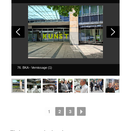
76. BKA - Vernissage (1)
1
2
3