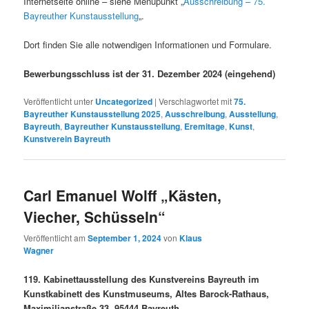
Internetseite online – siehe Menupunkt „
Ausschreibung – 75.
Bayreuther Kunstausstellung
„.
Dort finden Sie alle notwendigen Informationen und Formulare.
Bewerbungsschluss ist der 31. Dezember 2024 (eingehend)
Veröffentlicht unter
Uncategorized
|
Verschlagwortet mit
75.
Bayreuther Kunstausstellung 2025
,
Ausschreibung
,
Ausstellung
,
Bayreuth
,
Bayreuther Kunstausstellung
,
Eremitage
,
Kunst
,
Kunstverein Bayreuth
Carl Emanuel Wolff „Kästen,
Viecher, Schüsseln“
Veröffentlicht am
September 1, 2024
von
Klaus
Wagner
119. Kabinettausstellung des Kunstvereins Bayreuth im
Kunstkabinett des Kunstmuseums, Altes Barock-Rathaus,
Maximilianstraße 33, 95444 Bayreuth