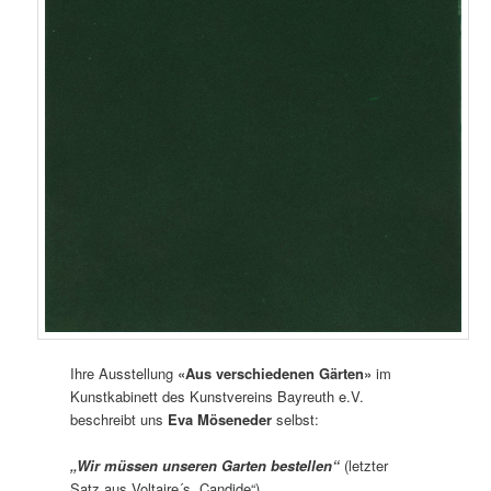
Ihre Ausstellung
«Aus verschiedenen Gärten»
im
Kunstkabinett des Kunstvereins Bayreuth e.V.
beschreibt uns
Eva Möseneder
selbst:
„Wir müssen unseren Garten bestellen“
(letzter
Satz aus Voltaire´s „Candide“)