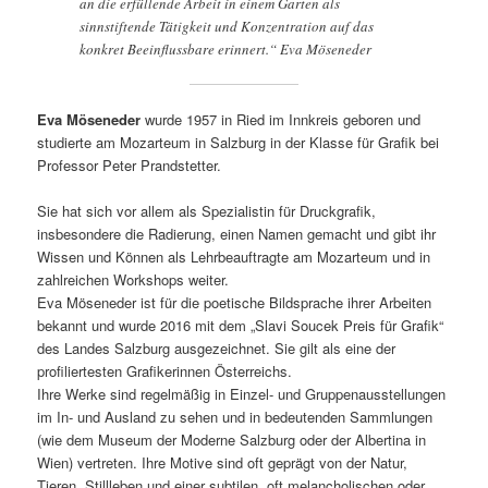
an die erfüllende Arbeit in einem Garten als
sinnstiftende Tätigkeit und Konzentration auf das
konkret Beeinflussbare erinnert.“ Eva Möseneder
Eva Möseneder
wurde 1957 in Ried im Innkreis geboren und
studierte am Mozarteum in Salzburg in der Klasse für Grafik bei
Professor Peter Prandstetter.
Sie hat sich vor allem als Spezialistin für Druckgrafik,
insbesondere die Radierung, einen Namen gemacht und gibt ihr
Wissen und Können als Lehrbeauftragte am Mozarteum und in
zahlreichen Workshops weiter.
Eva Möseneder ist für die poetische Bildsprache ihrer Arbeiten
bekannt und wurde 2016 mit dem „Slavi Soucek Preis für Grafik“
des Landes Salzburg ausgezeichnet. Sie gilt als eine der
profiliertesten Grafikerinnen Österreichs.
Ihre Werke sind regelmäßig in Einzel- und Gruppenausstellungen
im In- und Ausland zu sehen und in bedeutenden Sammlungen
(wie dem Museum der Moderne Salzburg oder der Albertina in
Wien) vertreten. Ihre Motive sind oft geprägt von der Natur,
Tieren, Stillleben und einer subtilen, oft melancholischen oder