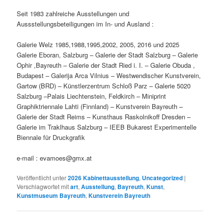
Seit 1983 zahlreiche Ausstellungen und
Aussstellungsbeteiligungen im In- und Ausland :
Galerie Welz 1985,1988,1995,2002, 2005, 2016 und 2025
Galerie Eboran, Salzburg – Galerie der Stadt Salzburg – Galerie
Ophir ,Bayreuth – Galerie der Stadt Ried i. I. – Galerie Obuda ,
Budapest – Galerija Arca Vilnius – Westwendischer Kunstverein,
Gartow (BRD) – Künstlerzentrum Schloß Parz – Galerie 5020
Salzburg –Palais Liechtenstein, Feldkirch – Miniprint
Graphiktriennale Lahti (Finnland) – Kunstverein Bayreuth –
Galerie der Stadt Reims – Kunsthaus Raskolnikoff Dresden –
Galerie im Traklhaus Salzburg – IEEB Bukarest Experimentelle
Biennale für Druckgrafik
e-mail : evamoes@gmx.at
Veröffentlicht unter
2026 Kabinettausstellung
,
Uncategorized
|
Verschlagwortet mit
art
,
Ausstellung
,
Bayreuth
,
Kunst
,
Kunstmuseum Bayreuth
,
Kunstverein Bayreuth