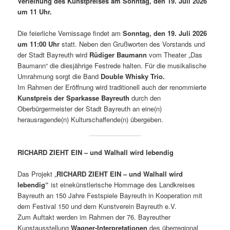
Verleihung des Kunstpreises
am Sonntag, den 19. Juli 2026
um 11 Uhr.
Die feierliche Vernissage findet am
Sonntag, den 19. Juli 2026
um 11:00 Uhr
statt. Neben den Grußworten des Vorstands und
der Stadt Bayreuth wird
Rüdiger Baumann
vom Theater „Das
Baumann“ die diesjährige Festrede halten. Für die musikalische
Umrahmung sorgt die Band
Double Whisky Trio.
Im Rahmen der Eröffnung wird traditionell auch der renommierte
Kunstpreis der Sparkasse Bayreuth
durch den
Oberbürgermeister der Stadt Bayreuth an eine(n)
herausragende(n) Kulturschaffende(n) übergeben.
RICHARD ZIEHT EIN – und Walhall wird lebendig
Das Projekt „
RICHARD ZIEHT EIN – und Walhall wird
lebendig“
ist einekünstlerische Hommage des Landkreises
Bayreuth an 150 Jahre Festspiele Bayreuth in Kooperation mit
dem Festival 150 und dem Kunstverein Bayreuth e.V.
Zum Auftakt werden im Rahmen der 76. Bayreuther
Kunstausstellung
Wagner-Interpretationen
des überregional