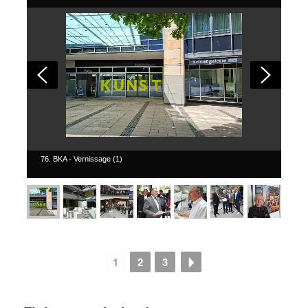
76. BKA - Vernissage (1)
1
2
3