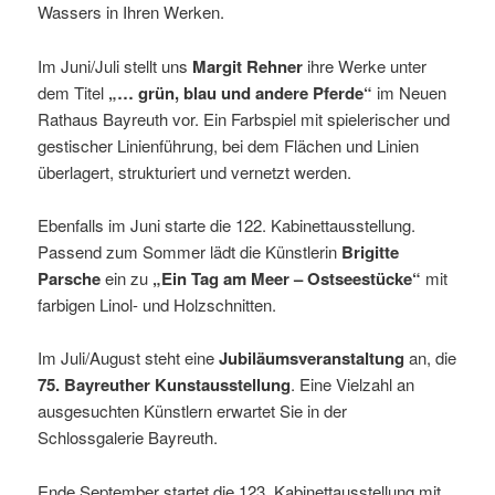
Wassers in Ihren Werken.
Im Juni/Juli stellt uns
Margit Rehner
ihre Werke unter
dem Titel
„… grün, blau und andere Pferde“
im Neuen
Rathaus Bayreuth vor. Ein Farbspiel mit spielerischer und
gestischer Linienführung, bei dem Flächen und Linien
überlagert, strukturiert und vernetzt werden.
Ebenfalls im Juni starte die 122. Kabinettausstellung.
Passend zum Sommer lädt die Künstlerin
Brigitte
Parsche
ein zu
„Ein Tag am Meer – Ostseestücke“
mit
farbigen Linol- und Holzschnitten.
Im Juli/August steht eine
Jubiläumsveranstaltung
an, die
75. Bayreuther Kunstausstellung
. Eine Vielzahl an
ausgesuchten Künstlern erwartet Sie in der
Schlossgalerie Bayreuth.
Ende September startet die 123. Kabinettausstellung mit