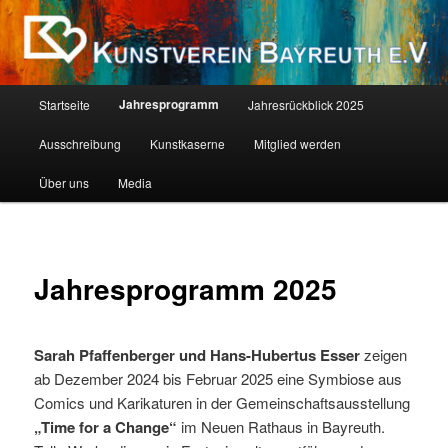
Zum
Als Kind ist jeder ein Künstler. Die Schwierigkeit liegt darin, als Erwachsener
einer zu bleiben. (Pablo Picasso)
primären
Inhalt
springen
Kunstverein Bayreuth E.V.
Hauptmenü
Jahresprogramm
Startseite
Jahresrückblick 2025
Ausschreibung
Kunstkaserne
Mitglied werden
Über uns
Media
Jahresprogramm 2025
Sarah Pfaffenberger und Hans-Hubertus Esser
zeigen
ab Dezember 2024 bis Februar 2025 eine Symbiose aus
Comics und Karikaturen in der Gemeinschaftsausstellung
„Time for a Change“
im Neuen Rathaus in Bayreuth.