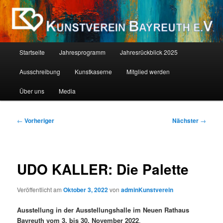
Zum
Als Kind ist jeder ein Künstler. Die Schwierigkeit liegt darin, als Erwachsener
einer zu bleiben. (Pablo Picasso)
primären
Inhalt
springen
Kunstverein Bayreuth E.V.
Hauptmenü
Startseite
Jahresprogramm
Jahresrückblick 2025
Ausschreibung
Kunstkaserne
Mitglied werden
Über uns
Media
Beitragsnavigation
←
Vorheriger
Nächster
→
UDO KALLER: Die Palette
Veröffentlicht am
Oktober 3, 2022
von
adminKunstverein
Ausstellung in der Ausstellungshalle im Neuen Rathaus
Bayreuth vom 3. bis 30. November 2022
.