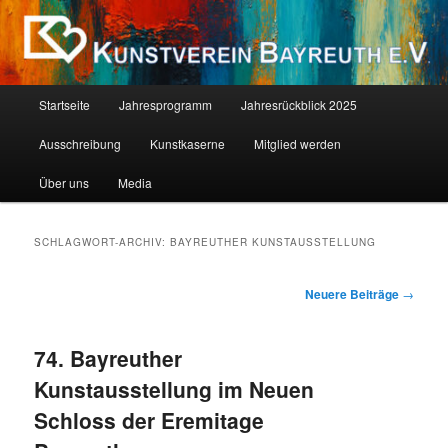
Zum
Zum
Als Kind ist jeder ein Künstler. Die Schwierigkeit liegt darin, als Erwachsener
einer zu bleiben. (Pablo Picasso)
primären
sekundären
Inhalt
Inhalt
springen
springen
Kunstverein Bayreuth E.V.
Hauptmenü
Startseite
Jahresprogramm
Jahresrückblick 2025
Ausschreibung
Kunstkaserne
Mitglied werden
Über uns
Media
SCHLAGWORT-ARCHIV:
BAYREUTHER KUNSTAUSSTELLUNG
Beitragsnavigation
Neuere Beiträge
→
74. Bayreuther
Kunstausstellung im Neuen
Schloss der Eremitage