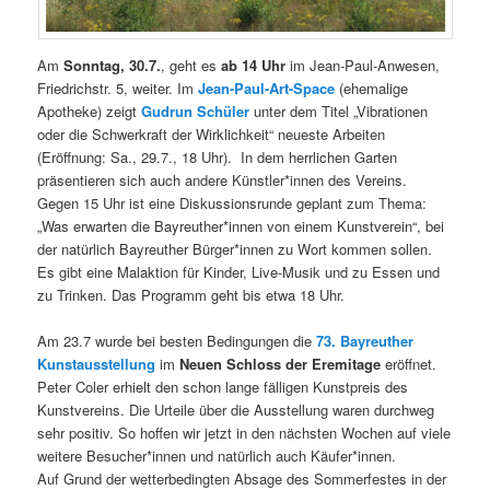
Am
Sonntag, 30.7.
, geht es
ab 14 Uhr
im Jean-Paul-Anwesen,
Friedrichstr. 5, weiter. Im
Jean-Paul-Art-Space
(ehemalige
Apotheke) zeigt
Gudrun Schüler
unter dem Titel „Vibrationen
oder die Schwerkraft der Wirklichkeit“ neueste Arbeiten
(Eröffnung: Sa., 29.7., 18 Uhr). In dem herrlichen Garten
präsentieren sich auch andere Künstler*innen des Vereins.
Gegen 15 Uhr ist eine Diskussionsrunde geplant zum Thema:
„Was erwarten die Bayreuther*innen von einem Kunstverein“, bei
der natürlich Bayreuther Bürger*innen zu Wort kommen sollen.
Es gibt eine Malaktion für Kinder, Live-Musik und zu Essen und
zu Trinken. Das Programm geht bis etwa 18 Uhr.
Am 23.7 wurde bei besten Bedingungen die
73. Bayreuther
Kunstausstellung
im
Neuen Schloss der Eremitage
eröffnet.
Peter Coler erhielt den schon lange fälligen Kunstpreis des
Kunstvereins. Die Urteile über die Ausstellung waren durchweg
sehr positiv. So hoffen wir jetzt in den nächsten Wochen auf viele
weitere Besucher*innen und natürlich auch Käufer*innen.
Auf Grund der wetterbedingten Absage des Sommerfestes in der