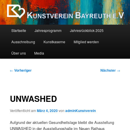
Zum
Als Kind ist jeder ein Künstler. Die Schwierigkeit liegt darin, als Erwachsener
einer zu bleiben. (Pablo Picasso)
primären
Inhalt
springen
Kunstverein Bayreuth E.V.
Hauptmenü
Startseite
Jahresprogramm
Jahresrückblick 2025
Ausschreibung
Kunstkaserne
Mitglied werden
Über uns
Media
Beitragsnavigation
←
Vorheriger
Nächster
→
UNWASHED
Veröffentlicht am
März 4, 2020
von
adminKunstverein
Aufgrund der aktuellen Gesundheitslage bleibt die Ausstellung
UNWASHED in der Ausstellungshalle im Neuen Rathaus