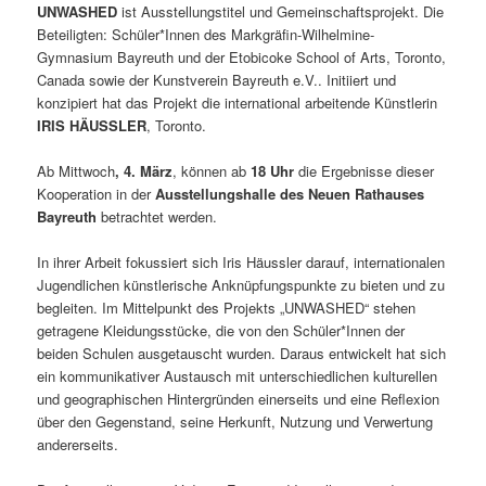
UNWASHED
ist Ausstellungstitel und Gemeinschaftsprojekt. Die
Beteiligten: Schüler*Innen des Markgräfin-Wilhelmine-
Gymnasium Bayreuth und der Etobicoke School of Arts, Toronto,
Canada sowie der Kunstverein Bayreuth e.V.. Initiiert und
konzipiert hat das Projekt die international arbeitende Künstlerin
IRIS HÄUSSLER
, Toronto.
Ab Mittwoch
, 4. März
, können ab
18 Uhr
die Ergebnisse dieser
Kooperation in der
Ausstellungshalle des Neuen Rathauses
Bayreuth
betrachtet werden.
In ihrer Arbeit fokussiert sich Iris Häussler darauf, internationalen
Jugendlichen künstlerische Anknüpfungspunkte zu bieten und zu
begleiten. Im Mittelpunkt des Projekts „UNWASHED“ stehen
getragene Kleidungsstücke, die von den Schüler*Innen der
beiden Schulen ausgetauscht wurden. Daraus entwickelt hat sich
ein kommunikativer Austausch mit unterschiedlichen kulturellen
und geographischen Hintergründen einerseits und eine Reflexion
über den Gegenstand, seine Herkunft, Nutzung und Verwertung
andererseits.