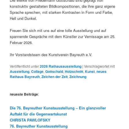
Die Werke von Friedemann Gottschald sind geprägt von
konstruktiv gestalteten Bildkompositionen, die ihre ganz eigene
Sprache sprechen, mit starken Kontrasten in Form und Farbe,
Hell und Dunkel.
Freuen Sie sich mit uns auf eine tolle Ausstellung und auf
spannende Gespräche mit dem Künstler zur Vernissage am 25.
Februar 2026.
Ihr Vorstandsteam des Kunstverein Bayreuth e.V.
Veröffentlicht unter
2026 Rathausausstellung
|
Verschlagwortet mit
Ausstellung
,
Collage
,
Gottschald
,
Holzschnitt
,
Kunst
,
neues
Rathaus Bayreuth
,
Zeichen der Zeit
,
Zeichnung
neueste Beiträge
:
Die 76. Bayreuther Kunstausstellung – Ein glanzvoller
Auftakt für die Gegenwartskunst
CHRISTA PAWLOFSKY
76. Bayreuther Kunstausstellung