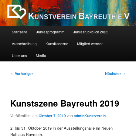
Zum
Als Kind ist jeder ein Künstler. Die Schwierigkeit liegt darin, als Erwachsener
einer zu bleiben. (Pablo Picasso)
primären
Inhalt
springen
Kunstverein Bayreuth E.V.
Hauptmenü
Startseite
Jahresprogramm
Jahresrückblick 2025
Ausschreibung
Kunstkaserne
Mitglied werden
Über uns
Media
Beitragsnavigation
←
Vorheriger
Nächster
→
Kunstszene Bayreuth 2019
Veröffentlicht am
Oktober 7, 2019
von
adminKunstverein
2. bis 31. Oktober 2019 in der Ausstellungshalle im Neuen
Rathaus Bayreuth.