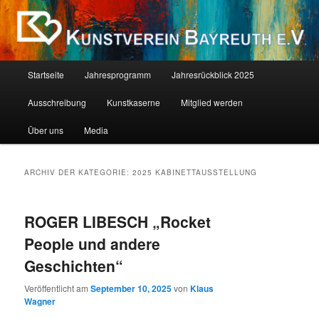
Zum
Zum
Als Kind ist jeder ein Künstler. Die Schwierigkeit liegt darin, als Erwachsener
einer zu bleiben. (Pablo Picasso)
primären
sekundären
Inhalt
Inhalt
springen
springen
Kunstverein Bayreuth E.V.
Hauptmenü
Startseite
Jahresprogramm
Jahresrückblick 2025
Ausschreibung
Kunstkaserne
Mitglied werden
Über uns
Media
ARCHIV DER KATEGORIE:
2025 KABINETTAUSSTELLUNG
ROGER LIBESCH „Rocket
People und andere
Geschichten“
Veröffentlicht am
September 10, 2025
von
Klaus
Wagner