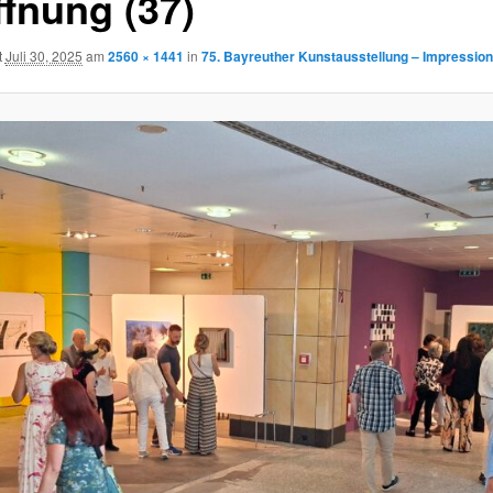
ffnung (37)
t
Juli 30, 2025
am
2560 × 1441
in
75. Bayreuther Kunstausstellung – Impressio