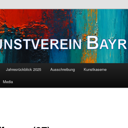
 Die Schwierigkeit liegt darin, als Erwachsener einer zu bleiben. (Pablo
ayreuth E.V.
Jahresrückblick 2025
Ausschreibung
Kunstkaserne
Media